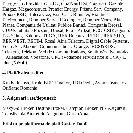
Energy Gas Provider, Gaz Est, Gaz Nord Est, Gaz Vest, Gazmir,
Hargaz, Megaconstruct, Premier Energy, Prisma Serv Company,
Progaz P&D, Tulcea Gaz, Brai-Cata, Brantner, Brantner
Environment, Brantner Servicii Ecologice, Brantner Veres, Blue
Planet, Compania de Utilitati Publice Barlad, Compania Reosal,
CUP Salubritate Focsani, Drusal, Eco 5 Ardeal, ECO-CSIK, Quatro
Eco Salub,
Salubris, TEGA, RER Bucuresti REBU, RER SUD,
RER VEST, RETIM, Rosal, Akta Telecom, Digital Cable Systems,
Focus Sat, Maxinet Communications, Orange,
RCS&RDS,
Telekom, Telekom Mobile Communications, South West Networks
– Alienstation, Vodafone, UPC (Vodafone servicii fixe si TVA), E-
bloc (XiSoft).
4. Plati/Rate/credite:
Kredyt Inkaso, Kruk, BRD Finance, TBI Credit, Avon Cosmetics,
Oriflame Romania
5. Asigurari rate/depuneri:
MaxyGo Broker, Destine Broker, Campion Broker, NN Asigurari,
Transilvania Broker de Asigurare, GroupAma
Fii si tu pe platforma de plati Casier Total!