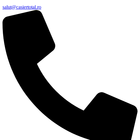
salut@casiertotal.ro