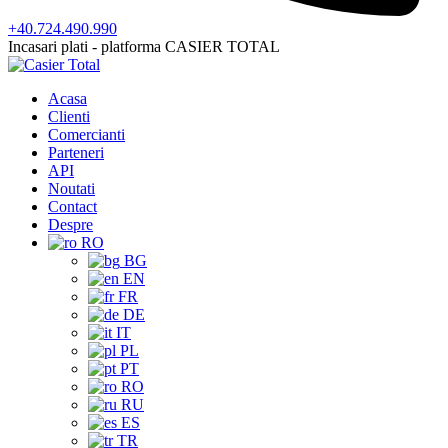
+40.724.490.990
Incasari plati - platforma CASIER TOTAL
Acasa
Clienti
Comercianti
Parteneri
API
Noutati
Contact
Despre
RO
BG
EN
FR
DE
IT
PL
PT
RO
RU
ES
TR