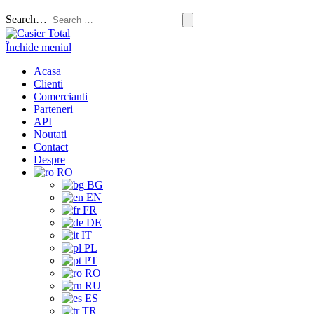
Search…
Închide meniul
Acasa
Clienti
Comercianti
Parteneri
API
Noutati
Contact
Despre
RO
BG
EN
FR
DE
IT
PL
PT
RO
RU
ES
TR