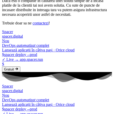
Daca esti o companie in cautarea unei solutii simple de a incasa
platile de la clientii tai noi avem solutia. Cu sute de puncte de
incasare distribuite in intreaga tara va putem asigura infrastructura
necesara acoperirii unor astfel de necesitati.
Trebuie doar sa ne
contactezi
!
Spa
c
er
spacer.digital
Nou
DevOps
automatizat
complet
Lansează aplicații în câțiva pași · Orice cloud
$
spacer
deploy
--prod
✓
Live →
app.spacer.run
$
Gratuit
Spa
c
er
spacer.digital
Nou
DevOps
automatizat
complet
Lansează aplicații în câțiva pași · Orice cloud
$
spacer
deploy
--prod
✓
Live →
app.spacer.run