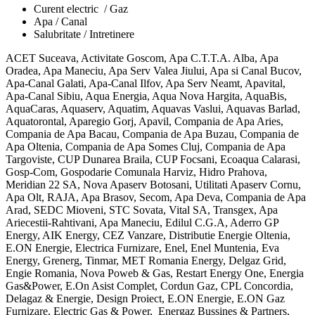
Curent electric
/ Gaz
Apa / Canal
Salubritate / Intretinere
ACET Suceava, Activitate Goscom, Apa C.T.T.A. Alba, Apa
Oradea, Apa Maneciu, Apa Serv Valea Jiului, Apa si Canal Bucov,
Apa-Canal Galati, Apa-Canal Ilfov, Apa Serv Neamt, Apavital,
Apa-Canal Sibiu, Aqua Energia, Aqua Nova Hargita, AquaBis,
AquaCaras, Aquaserv, Aquatim, Aquavas Vaslui, Aquavas Barlad,
Aquatorontal, Aparegio Gorj, Apavil, Compania de Apa Aries,
Compania de Apa Bacau, Compania de Apa Buzau, Compania de
Apa Oltenia, Compania de Apa Somes Cluj, Compania de Apa
Targoviste, CUP Dunarea Braila, CUP Focsani, Ecoaqua Calarasi,
Gosp-Com, Gospodarie Comunala Harviz, Hidro Prahova,
Meridian 22 SA, Nova Apaserv Botosani, Utilitati Apaserv Cornu,
Apa Olt, RAJA, Apa Brasov, Secom, Apa Deva, Compania de Apa
Arad, SEDC Mioveni, STC Sovata, Vital SA, Transgex, Apa
Ariecestii-Rahtivani, Apa Maneciu, Edilul C.G.A, Aderro GP
Energy, AIK Energy, CEZ Vanzare, Distributie Energie Oltenia,
E.ON Energie, Electrica Furnizare, Enel, Enel Muntenia, Eva
Energy, Grenerg, Tinmar, MET Romania Energy, Delgaz Grid,
Engie Romania, Nova Poweb & Gas, Restart Energy One, Energia
Gas&Power, E.On Asist Complet, Cordun Gaz, CPL Concordia,
Delagaz & Energie, Design Proiect, E.ON Energie, E.ON Gaz
Furnizare, Electric Gas & Power,
Energaz Bussines & Partners,