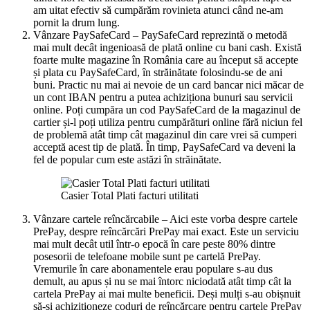
am uitat efectiv să cumpărăm rovinieta atunci când ne-am
pornit la drum lung.
Vânzare PaySafeCard – PaySafeCard reprezintă o metodă
mai mult decât ingenioasă de plată online cu bani cash. Există
foarte multe magazine în România care au început să accepte
și plata cu PaySafeCard, în străinătate folosindu-se de ani
buni. Practic nu mai ai nevoie de un card bancar nici măcar de
un cont IBAN pentru a putea achiziționa bunuri sau servicii
online. Poți cumpăra un cod PaySafeCard de la magazinul de
cartier și-l poți utiliza pentru cumpărături online fără niciun fel
de problemă atât timp cât magazinul din care vrei să cumperi
acceptă acest tip de plată. În timp, PaySafeCard va deveni la
fel de popular cum este astăzi în străinătate.
Casier Total Plati facturi utilitati
Vânzare cartele reîncărcabile – Aici este vorba despre cartele
PrePay, despre reîncărcări PrePay mai exact. Este un serviciu
mai mult decât util într-o epocă în care peste 80% dintre
posesorii de telefoane mobile sunt pe cartelă PrePay.
Vremurile în care abonamentele erau populare s-au dus
demult, au apus și nu se mai întorc niciodată atât timp cât la
cartela PrePay ai mai multe beneficii. Deși mulți s-au obișnuit
să-și achiziționeze coduri de reîncărcare pentru cartele PrePay