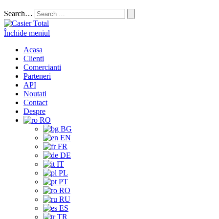
Search…
Închide meniul
Acasa
Clienti
Comercianti
Parteneri
API
Noutati
Contact
Despre
RO
BG
EN
FR
DE
IT
PL
PT
RO
RU
ES
TR