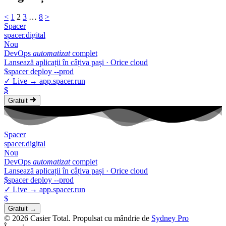
<
1
2
3
…
8
>
Spa
c
er
spacer.digital
Nou
DevOps
automatizat
complet
Lansează aplicații în câțiva pași · Orice cloud
$
spacer
deploy
--prod
✓
Live →
app.spacer.run
$
Gratuit
Spa
c
er
spacer.digital
Nou
DevOps
automatizat
complet
Lansează aplicații în câțiva pași · Orice cloud
$
spacer
deploy
--prod
✓
Live →
app.spacer.run
$
Gratuit →
© 2026 Casier Total. Propulsat cu mândrie de
Sydney Pro