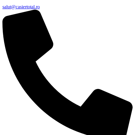
salut@casiertotal.ro