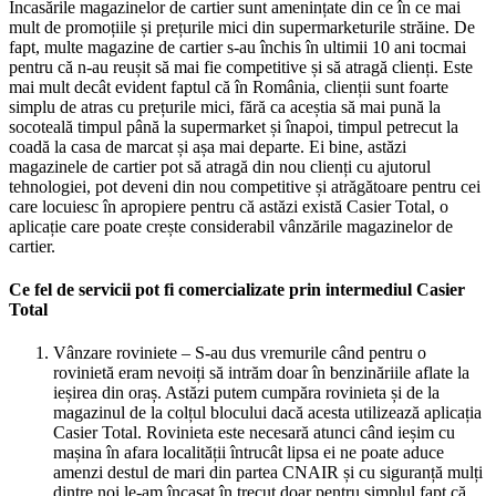
Încasările magazinelor de cartier sunt amenințate din ce în ce mai
mult de promoțiile și prețurile mici din supermarketurile străine. De
fapt, multe magazine de cartier s-au închis în ultimii 10 ani tocmai
pentru că n-au reușit să mai fie competitive și să atragă clienți. Este
mai mult decât evident faptul că în România, clienții sunt foarte
simplu de atras cu prețurile mici, fără ca aceștia să mai pună la
socoteală timpul până la supermarket și înapoi, timpul petrecut la
coadă la casa de marcat și așa mai departe. Ei bine, astăzi
magazinele de cartier pot să atragă din nou clienți cu ajutorul
tehnologiei, pot deveni din nou competitive și atrăgătoare pentru cei
care locuiesc în apropiere pentru că astăzi există Casier Total, o
aplicație care poate crește considerabil vânzările magazinelor de
cartier.
Ce fel de servicii pot fi comercializate prin intermediul Casier
Total
Vânzare roviniete – S-au dus vremurile când pentru o
rovinietă eram nevoiți să intrăm doar în benzinăriile aflate la
ieșirea din oraș. Astăzi putem cumpăra rovinieta și de la
magazinul de la colțul blocului dacă acesta utilizează aplicația
Casier Total. Rovinieta este necesară atunci când ieșim cu
mașina în afara localității întrucât lipsa ei ne poate aduce
amenzi destul de mari din partea CNAIR și cu siguranță mulți
dintre noi le-am încasat în trecut doar pentru simplul fapt că