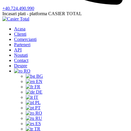
+40.724.490.990
Incasari plati - platforma CASIER TOTAL
Acasa
Clienti
Comercianti
Parteneri
API
Noutati
Contact
Despre
RO
BG
EN
FR
DE
IT
PL
PT
RO
RU
ES
TR