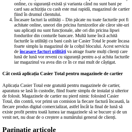
online, cu siguranță există și varianta când nu sunt bani pe
card sau achiziția cu cash este mai rapidă, magazinul de cartier
fiind în drumul clientului.
Încasare facturi la utilități – Din păcate nu toate facturile pot fi
achitate online, uneori din pricina furnizorilor ale căror site-uri
sau aplicații nu sunt funcționale, alte ori din pricina lipsei
fondurilor din conturile bancare. Multă lume încă achită
facturile la utilități cu bani cash iar Casier Total le poate încasa
foarte simplu la magazinul de la colțul blocului. Acest serviciu
de
încasare facturi utilități
va atrage foarte mulți clienți care
lună de lună vor reveni cu siguranță pentru a-și achita facturile
iar magazinul va avea din ce în ce mai mult de câștigat.
Cât costă aplicația Casier Total pentru magazinele de cartier
Aplicația Casier Total este gratuită pentru magazinele de cartier,
aparatura se lasă în custodie, fiind foarte simplu de instalat și ulterior
de folosit. Magazinele de cartier nu pierd nimic folosind Casier
Total, din contră, vor primi un comision la fiecare factură încasată, la
fiecare produs digital comercializat, astfel încât la final de lună să
existe profit pentru toată lumea iar magazinele să se bucure și de un
venit net, nu doar de o creștere a numărului general de clienți.
Paginație articole